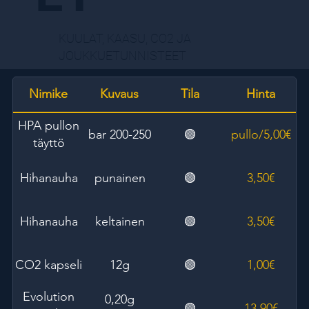
KUULAT, KAASU, CO2 JA
JOUKKUETUNNISTEET
Nimike
Kuvaus
Tila
Hinta
HPA pullon
200-250 bar
🟢
5,00€/pullo
täyttö
Hihanauha
punainen
🟢
3,50€
Hihanauha
keltainen
🟢
3,50€
CO2 kapseli
12g
🟢
1,00€
Evolution
0,20g
🟢
13,90€