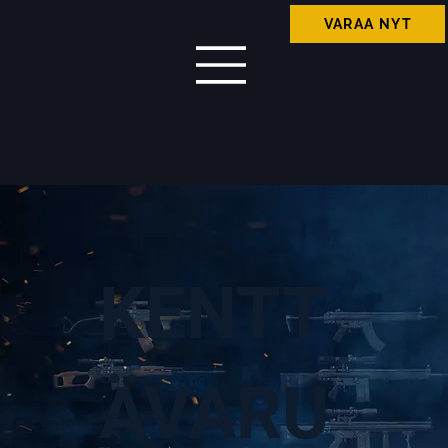
KENTT
ÄVARU