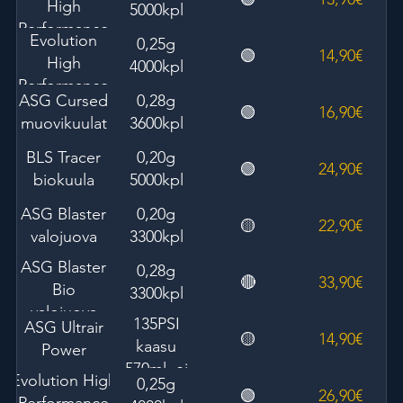
High
5000kpl
Performance
Evolution
0,25g
muovikuulat
🟢
14,90€
High
4000kpl
Performance
ASG Cursed
0,28g
muovikuulat
🟢
16,90€
muovikuulat
3600kpl
BLS Tracer
0,20g
🟢
24,90€
biokuula
5000kpl
ASG Blaster
0,20g
🟡
22,90€
valojuova
3300kpl
ASG Blaster
0,28g
🔴
33,90€
Bio
3300kpl
valojuova
135PSI
ASG Ultrair
🟡
14,90€
kaasu
Power
570ml, ei
Evolution High
0,25g
silikonia
🟢
26,90€
Performance