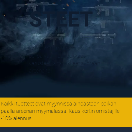
STEET
Kaikki mitä tarvitset
pelipäivään. Laadukkaat
varusteet ja tarvikkeet suoraan
areenalta.
Kaikki tuotteet ovat myynnissä ainoastaan paikan
päällä areenan myymälässä. Kausikortin omistajille
-10% alennus