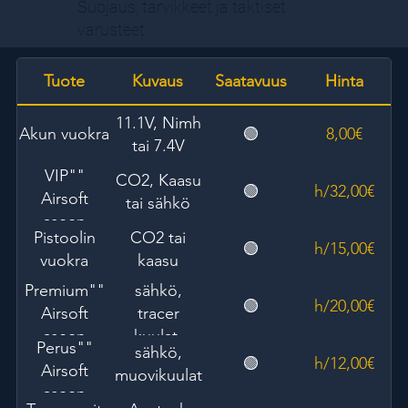
Suojaus, tarvikkeet ja taktiset
varusteet
Tuote
Kuvaus
Saatavuus
Hinta
11.1V, Nimh
Akun vuokra
🟢
8,00€
tai 7.4V
"VIP"
CO2, Kaasu
🟢
32,00€/h
Airsoft
tai sähkö
aseen
Pistoolin
CO2 tai
vuokra
🟢
15,00€/h
vuokra
kaasu
"Premium"
sähkö,
🟢
20,00€/h
Airsoft
tracer
aseen
kuulat,
"Perus"
sähkö,
vuokra
punapiste-
🟢
12,00€/h
Airsoft
muovikuulat
tai
aseen
holotähtäin