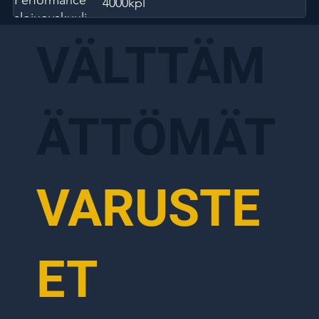
4000kpl
valojuovakuulia
VÄLTTÄM
ÄTTÖMÄT
VARUSTE
ET